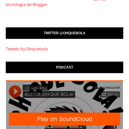
tecnología de Blogger
TWITTER @OHQUEBOLA
Tweets by Ohquebola
PODCAST