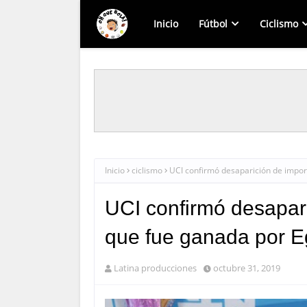
Inicio
Fútbol
Ciclismo
Inicio
ciclismo
UCI confirmó desaparición de impor
UCI confirmó desapari
que fue ganada por E
Latina producciones
octubre 31, 2019