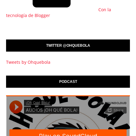
Con la
tecnología de Blogger
TWITTER @OHQUEBOLA
Tweets by Ohquebola
PODCAST