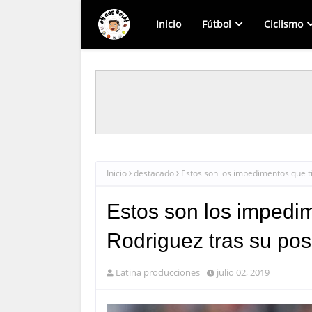
Inicio
Fútbol
Ciclismo
Inicio
destacado
Estos son los impedimentos que ti
Estos son los impedi
Rodriguez tras su posi
Latina producciones
julio 02, 2019