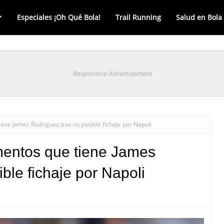
Especiales ¡Oh Qué Bola!
Trail Running
Salud en Bola
Responsive Advertisement
ene James Rodriguez tras su posible fichaje por Napoli
mentos que tiene James
ble fichaje por Napoli