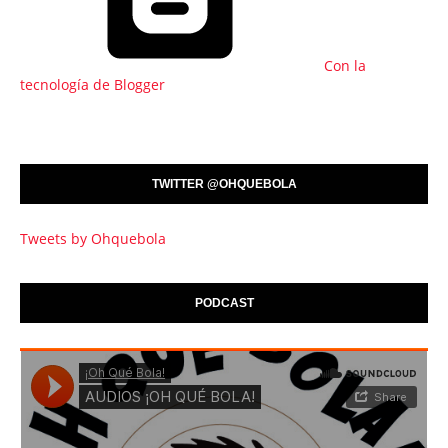
Con la
tecnología de Blogger
TWITTER @OHQUEBOLA
Tweets by Ohquebola
PODCAST