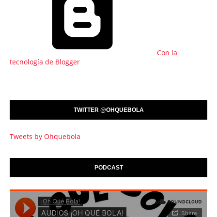
Con la
tecnología de Blogger
TWITTER @OHQUEBOLA
Tweets by Ohquebola
PODCAST