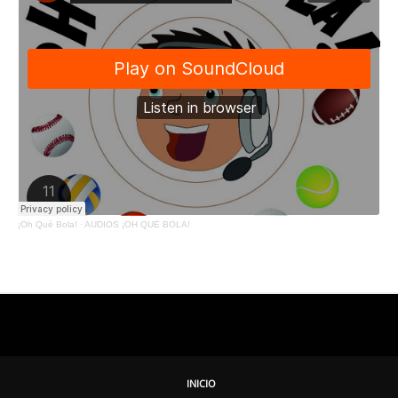
¡Oh Qué Bola!
·
AUDIOS ¡OH QUÉ BOLA!
INICIO