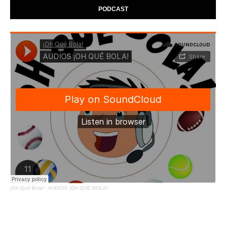
PODCAST
¡Oh Qué Bola!
·
AUDIOS ¡OH QUÉ BOLA!