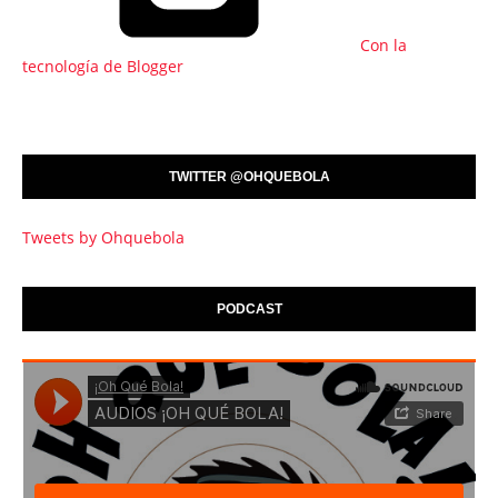
Con la
tecnología de Blogger
TWITTER @OHQUEBOLA
Tweets by Ohquebola
PODCAST