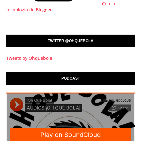
Con la
tecnología de Blogger
TWITTER @OHQUEBOLA
Tweets by Ohquebola
PODCAST