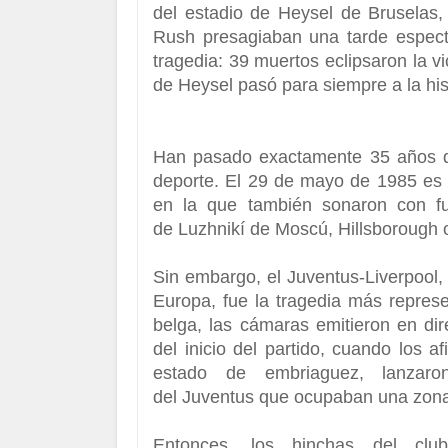
del estadio de Heysel de Bruselas
Rush
presagiaban una tarde espect
tragedia: 39 muertos eclipsaron la vic
de Heysel pasó para siempre a la hist
Han pasado exactamente 35 años 
deporte. El 29 de mayo de 1985 es
en la que también sonaron con fu
de
Luzhnikí de Moscú, Hillsborough o
Sin embargo, el
Juventus-Liverpool
Europa, fue la tragedia más represe
belga, las cámaras emitieron en d
del inicio del partido, cuando los a
estado de embriaguez, lanzar
del
Juventus
que ocupaban una zona
Entonces, los hinchas del clu