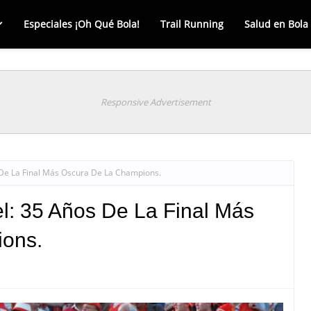
Especiales ¡Oh Qué Bola!
Trail Running
Salud en Bola
Responsive Advertisement
 De La Final Más Oscura De La Champions.
l: 35 Años De La Final Más
ons.