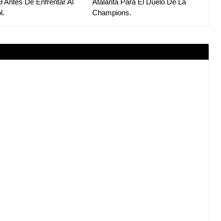
9 Antes De Enfrentar Al
Atalanta Para El Duelo De La
l.
Champions.