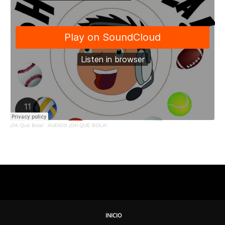
¡Oh Qué Bola!
·
AUDIOS ¡OH QUÉ BOLA!
INICIO