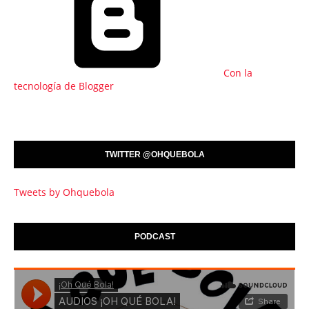
Con la
tecnología de Blogger
TWITTER @OHQUEBOLA
Tweets by Ohquebola
PODCAST