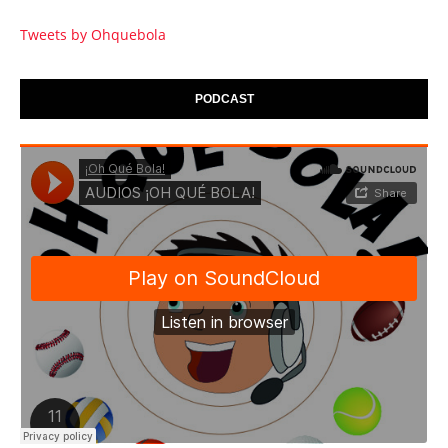
Tweets by Ohquebola
PODCAST