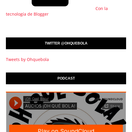
Con la
tecnología de Blogger
TWITTER @OHQUEBOLA
Tweets by Ohquebola
PODCAST