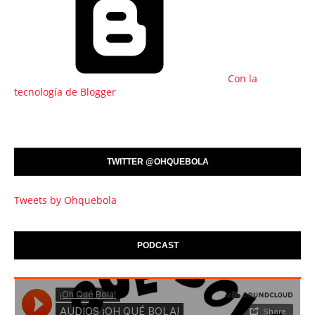
Con la
tecnología de Blogger
TWITTER @OHQUEBOLA
Tweets by Ohquebola
PODCAST