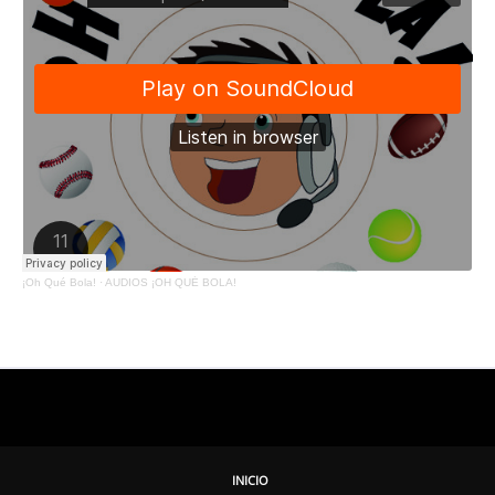
¡Oh Qué Bola!
·
AUDIOS ¡OH QUÉ BOLA!
INICIO