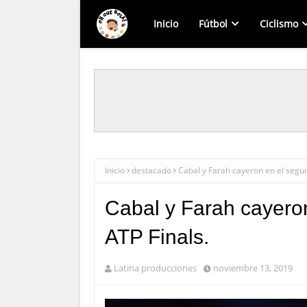
Inicio
Fútbol
Ciclismo
Inicio
destacado
Cabal y Farah cayeron en el segun
Cabal y Farah cayeron
ATP Finals.
Latina producciones
noviembre 13, 2019