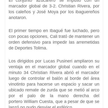
El conjunto 'azucarero' se impuso con un
marcador global de 3-2. Christian Rivera, por
los caleños y José Moya por los ibaguereños
anotaron.
El primer tiempo en
Ibagué
fue luchado, pero
con pocas opciones,
Cali
trató de mantener un
orden defensivo para impedir las arremetidas
de
Deportes Tolima.
Los dirigidos por
Lucas Pusineri
ampliaron su
ventaja en el marcador global cuando en el
minuto 34
Christian Rivera
abrió el marcador
luego de controlar el balón al borde del área
vinotinto para hacerse un espacio y sacar un
ubicado remate de zurda que se metió al arco
por el palo de la mano derecha del
portero
William Cuesta, q
ue a pesar de que se
lanzó no pudo desviar el esférico.