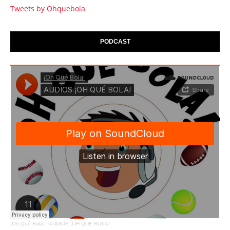
Tweets by Ohquebola
PODCAST
¡Oh Qué Bola!
·
AUDIOS ¡OH QUÉ BOLA!