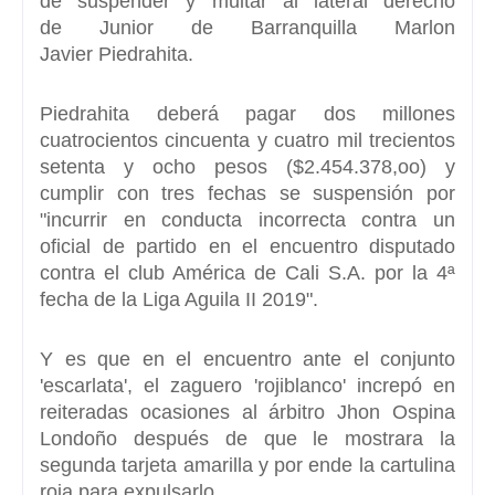
de suspender y multar al lateral derecho
de
Junior de Barranquilla Marlon
Javier Piedrahita.
Piedrahita
deberá pagar dos millones
cuatrocientos cincuenta y cuatro mil trecientos
setenta y ocho pesos ($2.454.378,oo) y
cumplir con
tres fechas se suspensión
por
"incurrir en conducta incorrecta contra un
oficial de partido en el encuentro disputado
contra el club América de Cali S.A. por la 4ª
fecha de la Liga Aguila II 2019".
Y es que en el encuentro ante el conjunto
'escarlata', el zaguero 'rojiblanco' increpó en
reiteradas ocasiones al árbitro Jhon Ospina
Londoño después de que le mostrara la
segunda tarjeta amarilla y por ende la cartulina
roja para expulsarlo.