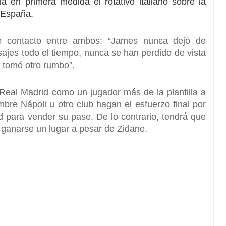
la en primera medida el rotativo italiano sobre la
n España.
e contacto entre ambos: “
James nunca dejó de
sajes todo el tiempo
, nunca se han perdido de vista
a tomó otro rumbo”.
Real Madrid como un jugador más de la plantilla
a
bre Nápoli u otro club hagan el esfuerzo final por
d para vender su pase. De lo contrario, tendrá que
r ganarse un lugar a pesar de Zidane.