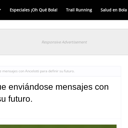
Especiales ¡Oh Qué Bola!
Trail Running
Salud en Bola
Responsive Advertisement
mensajes con Ancelotti para definir su futuro.
ue enviándose mensajes con
su futuro.