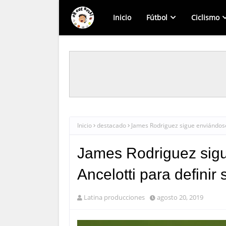
Inicio
Fútbol
Ciclismo
Inicio
destacado
James Rodriguez sigue enviándose 
James Rodriguez sig
Ancelotti para definir 
Latina producciones
agosto 20, 2019