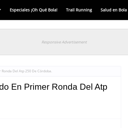
Especiales ¡Oh Qué Bola!
Trail Running
Salud en Bola
Responsive Advertisement
r Ronda Del Atp 250 De Córdoba.
ado En Primer Ronda Del Atp