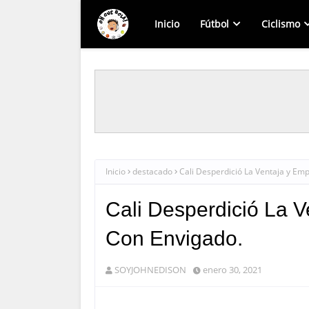
Inicio
Fútbol
Ciclismo
Inicio
destacado
Cali Desperdició La Ventaja y Em
Cali Desperdició La 
Con Envigado.
SOYJOHNEDISON
enero 30, 2021