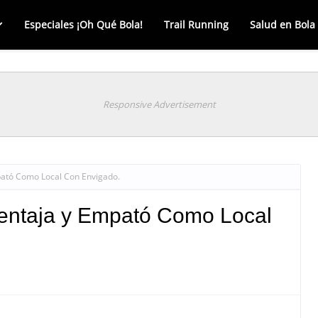
Especiales ¡Oh Qué Bola!
Trail Running
Salud en Bola
Responsive Advertisement
pató Como Local Con Envigado.
Ventaja y Empató Como Local