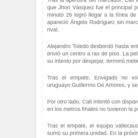
Tras la apertura del marcador, Cali 
que Jhon Vásquez fue el principal p
minuto 26 logró llegar a la línea d
apareció
Ángelo Rodríguez sin marca
rival.
Alejandro Toledo
desbordó hasta ent
envió un centro a ras de piso. La p
su intento por despejar, terminó meti
Tras el empate,
Envigado
no vo
uruguayo
Guillermo De Amores
, y s
Por otro lado, Cali intentó con dispa
en los metros finales no tuvieron la 
Tras el empate, el equipo vallecau
sumó su primera unidad. En la próxim