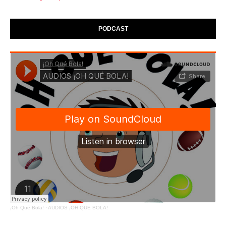
PODCAST
¡Oh Qué Bola!
·
AUDIOS ¡OH QUÉ BOLA!