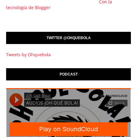
Con la
tecnología de Blogger
TWITTER @OHQUEBOLA
Tweets by Ohquebola
PODCAST