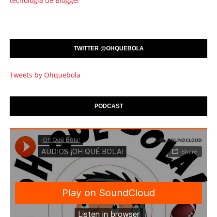
tecnología de Blogger
TWITTER @OHQUEBOLA
Tweets by Ohquebola
PODCAST