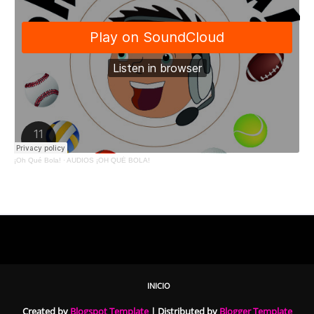
¡Oh Qué Bola!
·
AUDIOS ¡OH QUÉ BOLA!
INICIO
Created by
Blogspot Template
| Distributed by
Blogger Template