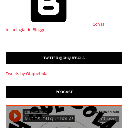
Con la
tecnología de Blogger
TWITTER @OHQUEBOLA
Tweets by Ohquebola
PODCAST