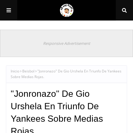
Responsive Advertisement
Inicio
Beisbol
"Jonronazo" De Gio Urshela En Triunfo De Yankees
Sobre Medias Rojas.
"Jonronazo" De Gio
Urshela En Triunfo De
Yankees Sobre Medias
Rojas.