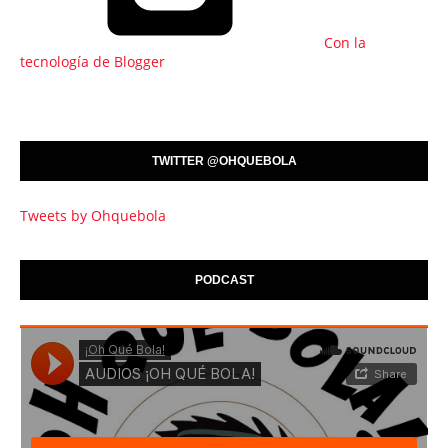
Con la
tecnología de Blogger
TWITTER @OHQUEBOLA
Tweets by Ohquebola
PODCAST