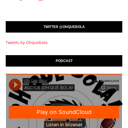
TWITTER @OHQUEBOLA
Tweets by Ohquebola
PODCAST