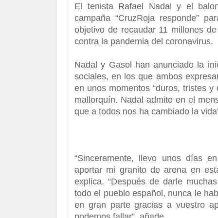
El tenista
Rafael Nadal y el balon
campaña “CruzRoja responde”
para
objetivo de recaudar 11 millones d
contra la pandemia del coronavirus.
Nadal y Gasol han anunciado la ini
sociales
, en los que ambos expresan
en unos momentos “duros, tristes y d
mallorquín. Nadal admite en el mens
que a todos nos ha cambiado la vida”
“Sinceramente, llevo unos días 
aportar mi granito de arena en est
explica. “
Después de darle muchas v
todo el pueblo español
, nunca le ha
en gran parte gracias a vuestro a
podemos fallar”, añade.