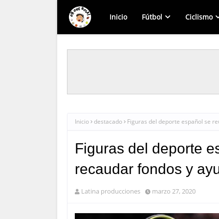
Inicio
Fútbol
Ciclismo
Inicio
destacado
Figuras del deporte español se r
Figuras del deporte e
recaudar fondos y ayu
Latina producciones
marzo 27, 2020