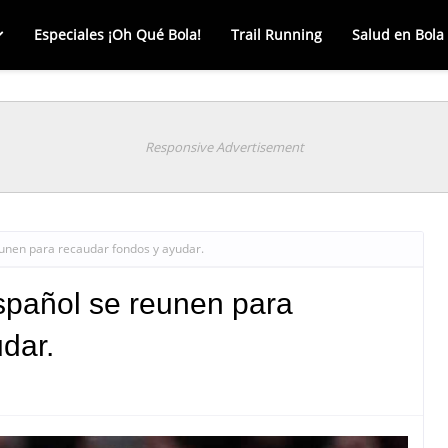
Especiales ¡Oh Qué Bola!
Trail Running
Salud en Bola
Responsive Advertisement
eunen para recaudar fondos y ayudar.
spañol se reunen para
dar.