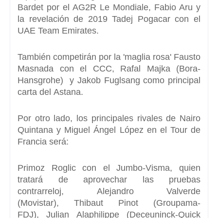
Bardet
por el AG2R Le Mondiale,
Fabio Aru
y
la revelación de 2019
Tadej Pogacar
con el
UAE Team Emirates.
También competirán por la 'maglia rosa'
Fausto
Masnada
con el CCC,
Rafal Majka
(Bora-
Hansgrohe) y
Jakob Fuglsang
como principal
carta del
Astana
.
Por otro lado, los principales rivales de Nairo
Quintana y Miguel Ángel López en el Tour de
Francia será:
Primoz Roglic
con el Jumbo-Visma, quien
tratará de aprovechar las pruebas
contrarreloj, Alejandro Valverde
(Movistar), Thibaut Pinot (Groupama-
FDJ), Julian Alaphilippe (Deceuninck-Quick