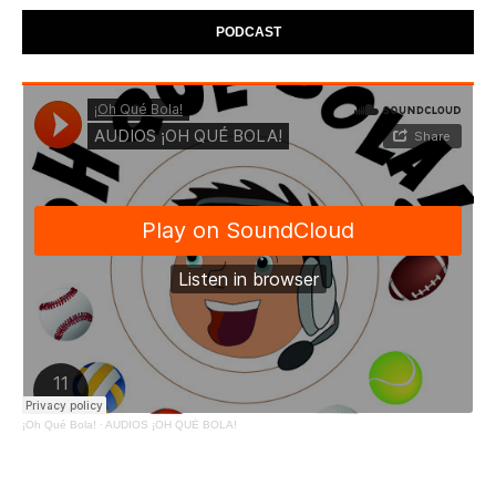
PODCAST
¡Oh Qué Bola!
·
AUDIOS ¡OH QUÉ BOLA!