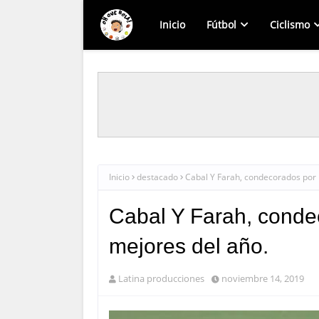
Inicio
Fútbol
Ciclismo
Inicio
destacado
Cabal Y Farah, condecorados por 
Cabal Y Farah, conde
mejores del año.
Latina producciones
noviembre 14, 2019