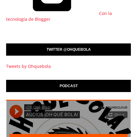
Con la
tecnología de Blogger
TWITTER @OHQUEBOLA
Tweets by Ohquebola
PODCAST