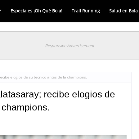
Especiales ¡Oh Qué Bola!
Trail Running
Salud en Bola
Responsive Advertisement
ecibe elogios de su técnico antes de la champions.
atasaray; recibe elogios de
a champions.