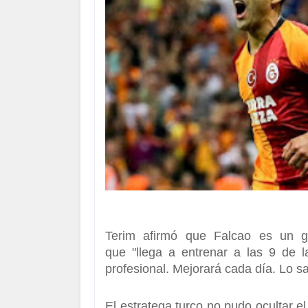
Terim
afirmó que
Falcao
es un g
que
"llega a entrenar a las 9 de
profesional. Mejorará cada día. Lo s
El estratega turco no pudo ocultar el