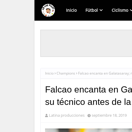
Inicio
Fútbol
Ciclismo
Inicio
Champions
Falcao encanta en Galatasaray; r
Falcao encanta en Gal
su técnico antes de l
Latina producciones
septiembre 18, 2019