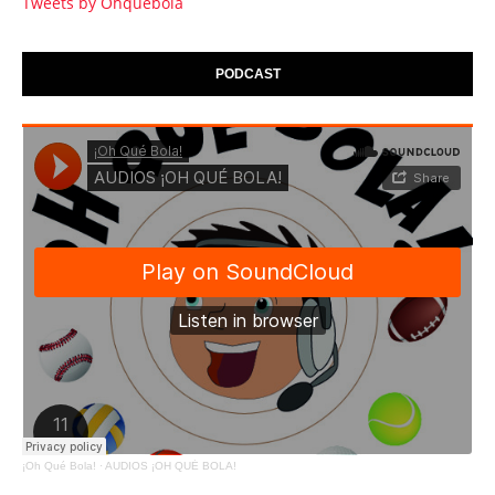
Tweets by Ohquebola
PODCAST
¡Oh Qué Bola!
·
AUDIOS ¡OH QUÉ BOLA!