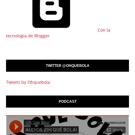
Con la
tecnología de Blogger
TWITTER @OHQUEBOLA
Tweets by Ohquebola
PODCAST