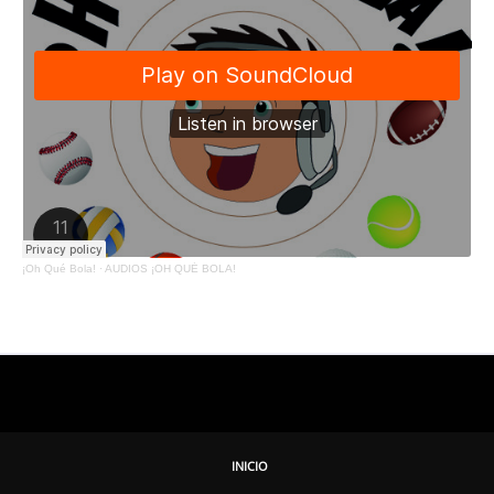
¡Oh Qué Bola!
·
AUDIOS ¡OH QUÉ BOLA!
INICIO