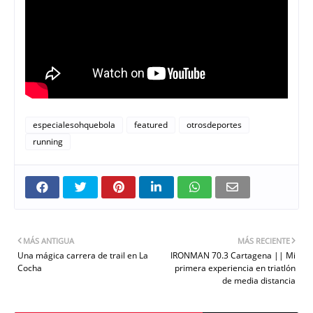
especialesohquebola
featured
otrosdeportes
running
MÁS ANTIGUA
MÁS RECIENTE
Una mágica carrera de trail en La
IRONMAN 70.3 Cartagena || Mi
Cocha
primera experiencia en triatlón
de media distancia