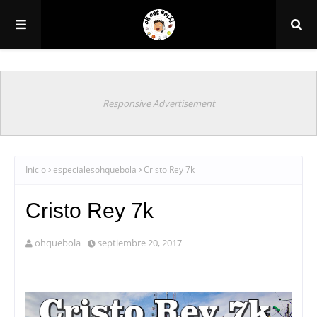
Responsive Advertisement
Inicio
especialesohquebola
Cristo Rey 7k
Cristo Rey 7k
ohquebola
septiembre 20, 2017