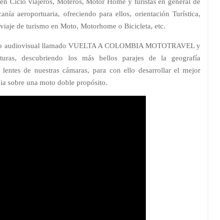
n Ciclo viajeros, Moteros, Motor Home y turistas en general de
anía aeroportuaria, ofreciendo para ellos, orientación Turística,
 viaje de turismo en Moto, Motorhome o Bicicleta, etc.
oyecto audiovisual llamado VUELTA A COLOMBIA MOTOTRAVEL y
turas, descubriendo los más bellos parajes de la geografía
entes de nuestras cámaras, para con ello desarrollar el mejor
a sobre una moto doble propósito.