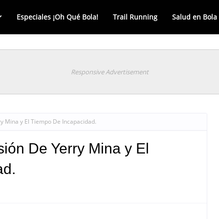
Especiales ¡Oh Qué Bola!
Trail Running
Salud en Bola
Responsive Advertisement
ry Mina y El Tiempo De Incapacidad.
sión De Yerry Mina y El
ad.