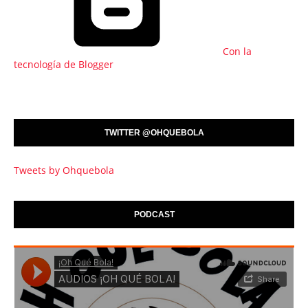
Con la
tecnología de Blogger
TWITTER @OHQUEBOLA
Tweets by Ohquebola
PODCAST