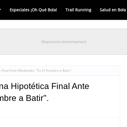
Especiales ¡Oh Qué Bola!
Trail Running
Salud en Bola
Responsive Advertisement
 Final Ante Medvedev: "Es El Hombre a Batir".
a Hipotética Final Ante
bre a Batir".