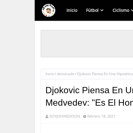
Inicio
Fútbol
Ciclismo
Inicio
destacado
Djokovic Piensa En Una Hipotética
Djokovic Piensa En Un
Medvedev: "Es El Hom
SOYJOHNEDISON
febrero 18, 2021