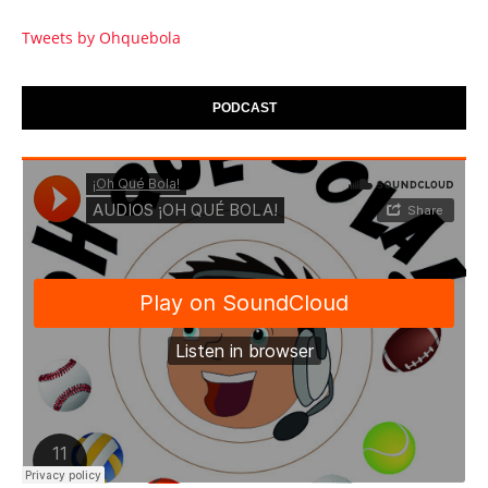
Tweets by Ohquebola
PODCAST