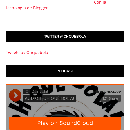
Con la
tecnología de Blogger
TWITTER @OHQUEBOLA
Tweets by Ohquebola
PODCAST