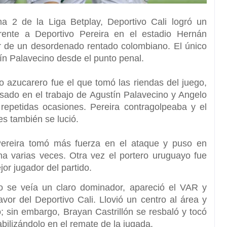
ha 2 de la Liga Betplay, Deportivo Cali logró un
 frente a Deportivo Pereira en el estadio Hernán
der de un desordenado rentado colombiano. El único
tín Palavecino desde el punto penal.
o azucarero fue el que tomó las riendas del juego,
sado en el trabajo de Agustín Palavecino y Angelo
 repetidas ocasiones.
Pereira contragolpeaba y el
s también se lució.
Pereira tomó más fuerza en el ataque
y puso en
na varias veces. Otra vez el portero uruguayo fue
jor jugador del partido.
no se veía un claro dominador,
apareció el VAR y
avor del Deportivo Cali
. Llovió un centro al área y
 sin embargo, Brayan Castrillón se resbaló y tocó
bilizándolo en el remate de la jugada.