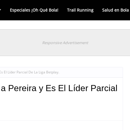
Especiales ¡Oh Qué Bola!
Trail Running
Salud en Bola
Responsive Advertisement
s El Líder Parcial De La Liga Betplay.
a Pereira y Es El Líder Parcial