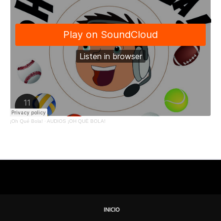
¡Oh Qué Bola!
·
AUDIOS ¡OH QUÉ BOLA!
INICIO