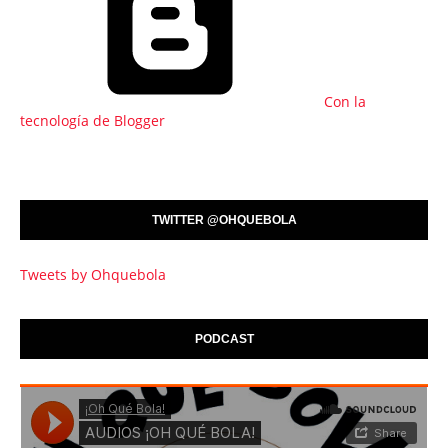
Con la
tecnología de Blogger
TWITTER @OHQUEBOLA
Tweets by Ohquebola
PODCAST