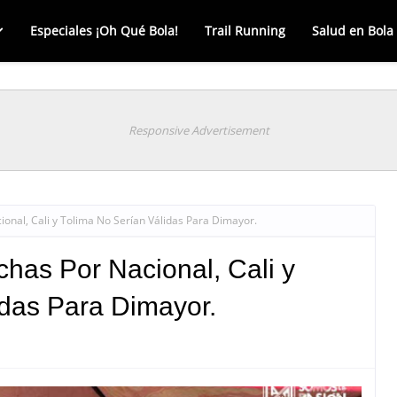
Especiales ¡Oh Qué Bola!
Trail Running
Salud en Bola
Responsive Advertisement
onal, Cali y Tolima No Serían Válidas Para Dimayor.
has Por Nacional, Cali y
idas Para Dimayor.