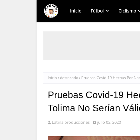
Inicio
Fútbol
Ciclismo
Inicio
destacado
Pruebas Covid-19 Hechas Por Naci
Pruebas Covid-19 Hec
Tolima No Serían Vál
Latina producciones
julio 03, 2020