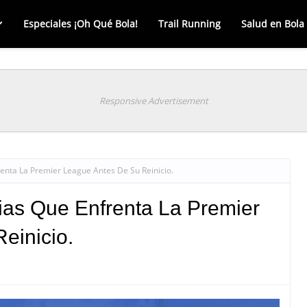
Especiales ¡Oh Qué Bola!
Trail Running
Salud en Bola
Responsive Advertisement
renta La Premier League Antes De Su Reinicio.
ias Que Enfrenta La Premier
einicio.