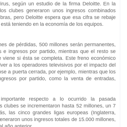
virus, según un estudio de la firma Deloitte. En la
os clubes generaron unos ingresos combinados
ibras
, pero Deloitte espera que esa cifra se rebaje
 está teniendo en la economía de los equipos.
nes de pérdidas,
500 millones serán permanentes,
 e ingresos por partido
, mientras que el resto se
e viene si ésta se completa. Este freno económico
er a los operadores televisivos por el impacto del
ose a puerta cerrada, por ejemplo, mientras que los
gresos por partido, como la venta de entradas,
mportante respecto a lo ocurrido la pasada
s clubes se incrementaron hasta 52 millones
, un 7
, las cinco grandes ligas europeas (Inglaterra,
generaron unos ingresos totales de 15.000 millones,
l año anterior.