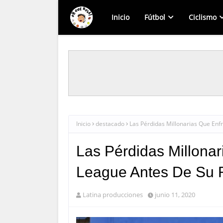
Inicio
Fútbol
Ciclismo
Inicio
destacado
Las Pérdidas Millonarias Que Enf
Las Pérdidas Millonar
League Antes De Su R
Latina producciones
junio 11, 2020