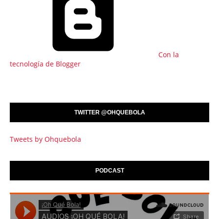
Con la
tecnología de Blogger
TWITTER @OHQUEBOLA
Tweets by Ohquebola
PODCAST