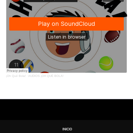
¡Oh Qué Bola!
·
AUDIOS ¡OH QUÉ BOLA!
INICIO