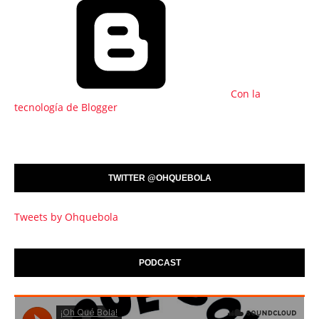
Con la
tecnología de Blogger
TWITTER @OHQUEBOLA
Tweets by Ohquebola
PODCAST