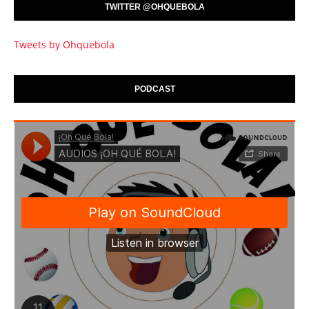
TWITTER @OHQUEBOLA
Tweets by Ohquebola
PODCAST