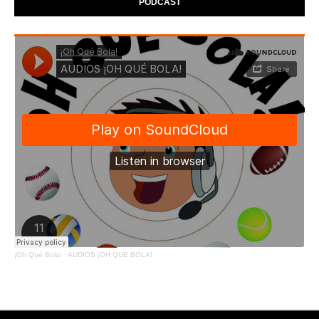
PODCAST
¡Oh Qué Bola!
·
AUDIOS ¡OH QUÉ BOLA!