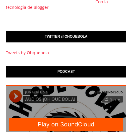
Con la
tecnología de Blogger
TWITTER @OHQUEBOLA
Tweets by Ohquebola
PODCAST